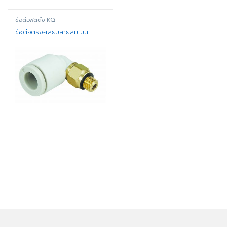
ข้อต่อฟิตติ้ง KQ
ข้อต่อตรง-เสียบสายลม มินิ