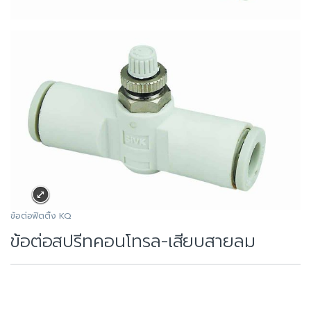
ข้อต่อฟิตติ้ง KQ
ข้อต่อสปรีทคอนโทรล-เสียบสายลม