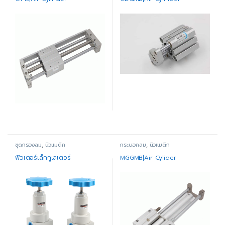
ชุดกรองลม
,
นิวแมติก
กระบอกลม
,
นิวแมติก
ฟิวเตอร์เล็กกูเลเตอร์
MGGMB|Air Cylider