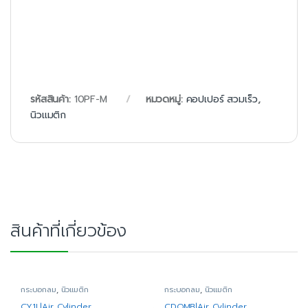
รหัสสินค้า:
10PF-M
หมวดหมู่:
คอปเปอร์ สวมเร็ว
,
นิวแมติก
สินค้าที่เกี่ยวข้อง
กระบอกลม
,
นิวแมติก
กระบอกลม
,
นิวแมติก
CY1L|Air Cylinder
CDQMB|Air Cylinder