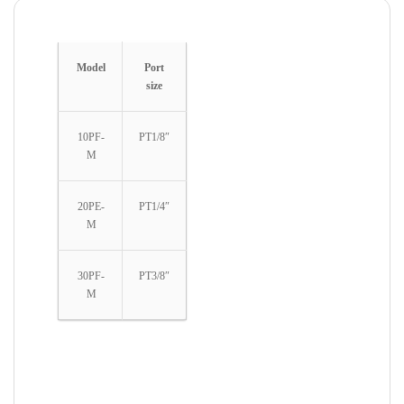
Model
Port
size
10PF-
PT1/8″
M
20PE-
PT1/4″
M
30PF-
PT3/8″
M