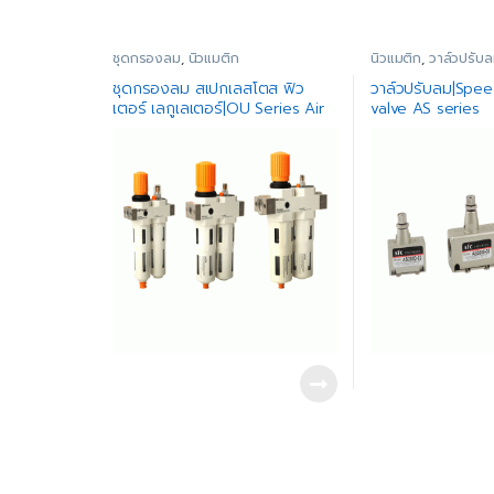
ชุดกรองลม
,
นิวแมติก
นิวแมติก
,
วาล์วปรับ
ชุดกรองลม สเปกเลสโตส ฟิว
วาล์วปรับลม|Spee
เตอร์ เลกูเลเตอร์|OU Series Air
valve AS series
Source Treatment Unit