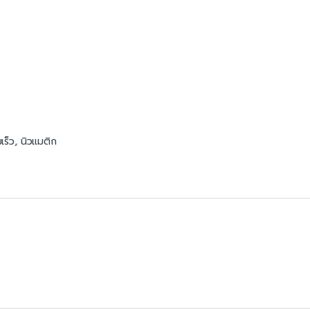
เร็ว
,
นิวแมติก