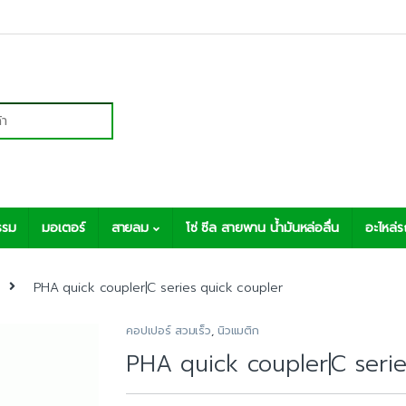
r:
รรม
มอเตอร์
สายลม
โซ่ ซีล สายพาน น้ำมันหล่อลื่น
อะไหล่
PHA quick coupler|C series quick coupler
คอปเปอร์ สวมเร็ว
,
นิวแมติก
PHA quick coupler|C serie