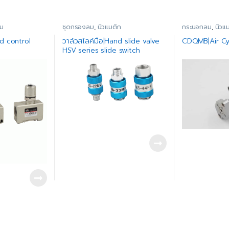
ลม
ชุดกรองลม
,
นิวแมติก
กระบอกลม
,
นิวแ
d control
วาล์วสไลค์มือ|Hand slide valve
CDQMB|Air Cy
HSV series slide switch
(copper)