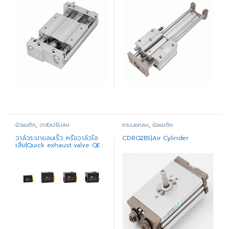
นิวแมติก
,
วาล์วปรับลม
กระบอกลม
,
นิวแมติก
วาล์วระบายลมเร็ว หรือวาล์วไอ
CDRQ2BS|Air Cylinder
เสีย|Quick exhaust valve QE
series