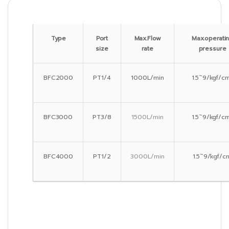
Type
Port
Max.Flow
Max.operati
size
rate
pressure
BFC2000
PT1/4
1000L/min
1.5˜9/kgf/c
BFC3000
PT3/8
1500L/min
1.5˜9/kgf/c
BFC4000
PT1/2
3000L/min
1.5˜9/kgf/c