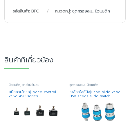
รหัสสินค้า:
BFC
หมวดหมู่:
ชุดกรองลม
,
นิวแมติก
สินค้าที่เกี่ยวข้อง
นิวแมติก
,
วาล์วปรับลม
ชุดกรองลม
,
นิวแมติก
สปีทคอนโทรล|Speed control
วาล์วสไลค์มือ|Hand slide valve
valve ASC series
HSV series slide switch
(copper)