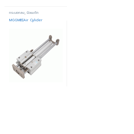
กระบอกลม
,
นิวแมติก
MGGMB|Air Cylider