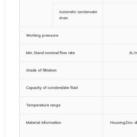
Autometic condensate
drain
Working pressure
Min. Stand nominal flow rate
3L/
Grade of filtration
Capacity of condendate fluid
Temperature range
Material information
Housing:Zinc di