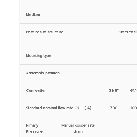
Medium
Features of structure
Sintered f
Mounting type
Assembly position
Connection
G1/8″
G1/
Standard nominal flow rate OU-…(-A)
700
10
Pimary
Manual condensate
Pressure
drain