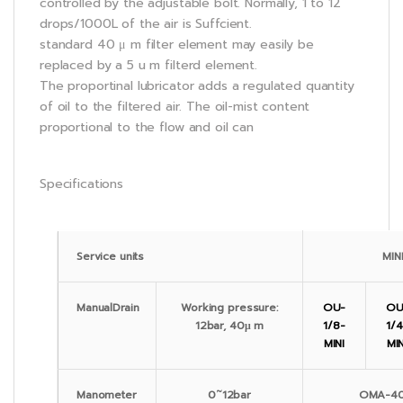
controlled by the adjustable bolt. Normally, 1 to 12
drops/1000L of the air is Suffcient.
standard 40 μ m filter element may easily be
replaced by a 5 u m filterd element.
The proportinal lubricator adds a regulated quantity
of oil to the filtered air. The oil-mist content
proportional to the flow and oil can
Specifications
Service units
MI
ManualDrain
Working pressure:
OU-
OU
12bar, 40μ m
1/8-
1/4
MINI
MIN
Manometer
0˜12bar
OMA-40-