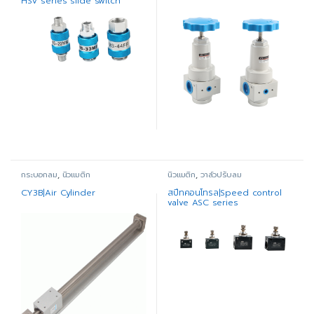
HSV series slide switch
(copper)
กระบอกลม
,
นิวแมติก
นิวแมติก
,
วาล์วปรับลม
CY3B|Air Cylinder
สปีทคอนโทรล|Speed control
valve ASC series