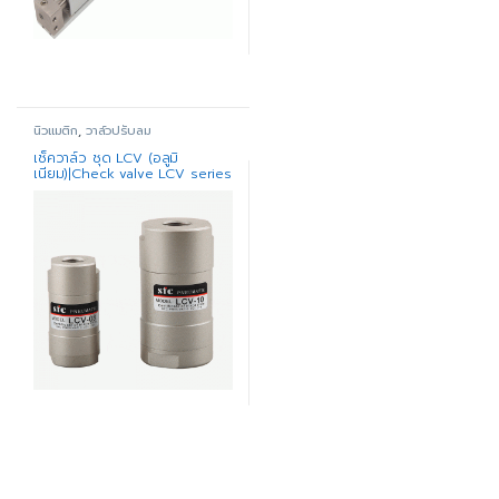
นิวแมติก
,
วาล์วปรับลม
เช็ควาล์ว ชุด LCV (อลูมิ
เนียม)|Check valve LCV series