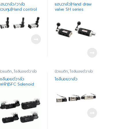
แฮนวาล์ว/วาล์ว
แฮนวาล์ว|Hand draw
ควบคุม|Hand control
valve SH series
valve 3H 4H series
นิวแมติก
,
โซลินอยด์วาล์ว
นิวแมติก
,
โซลินอยด์วาล์ว
โซลีนอยด์วาล์ว
โซลีนอยวาล์ว
ไฟฟ้า|SFC Solenoid
valve