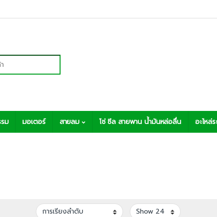
r:
รรม
มอเตอร์
สายลม
โซ่ ซีล สายพาน น้ำมันหล่อลื่น
อะไหล่