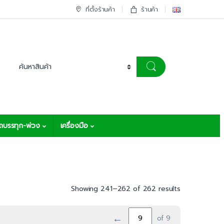
ที่ตั้งร้านค้า
ร้านค้า
รถบรรทุก-พ่วง
เครื่องมือ
Showing 241–262 of 262 results
←
of 9