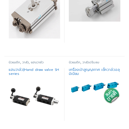
นิวแมติก
,
วาล์ว
,
แฮนวาล์ว
นิวแมติก
,
วาล์วปรับลม
แฮนวาล์ว|Hand draw valve SH
เครื่องเป่าสูญญากาศ เช็ควาล์วอลุ
series
มิเนียม