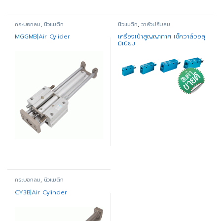
กระบอกลม
,
นิวแมติก
นิวแมติก
,
วาล์วปรับลม
MGGMB|Air Cylider
เครื่องเป่าสูญญากาศ เช็ควาล์วอลุ
มิเนียม
กระบอกลม
,
นิวแมติก
CY3B|Air Cylinder