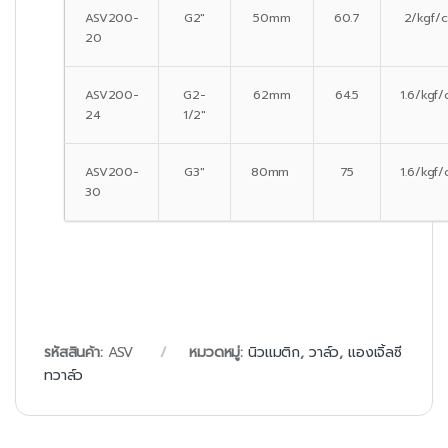
ASV200-
G2″
50mm
60.7
2/kgf/
20
ASV200-
G2-
62mm
64.5
1.6/kgf
24
1/2″
ASV200-
G3″
80mm
75
1.6/kgf
30
รหัสสินค้า:
ASV
หมวดหมู่:
นิวแมติก
,
วาล์ว
,
แองเจิ้ลซี
ทวาล์ว