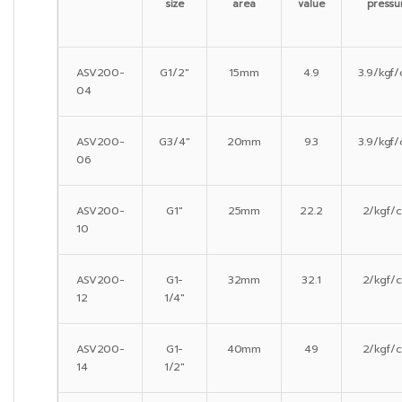
size
area
value
pressu
ASV200-
G1/2″
15mm
4.9
3.9/kgf
04
ASV200-
G3/4″
20mm
9.3
3.9/kgf
06
ASV200-
G1″
25mm
22.2
2/kgf/
10
ASV200-
G1-
32mm
32.1
2/kgf/
12
1/4″
ASV200-
G1-
40mm
49
2/kgf/
14
1/2″