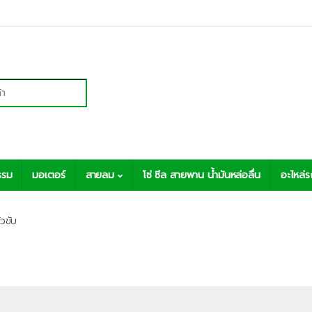
r:
รรม
มอเตอร์
สายลม
โซ่ ซีล สายพาน น้ำมันหล่อลื่น
อะไหล่
ัวขับ