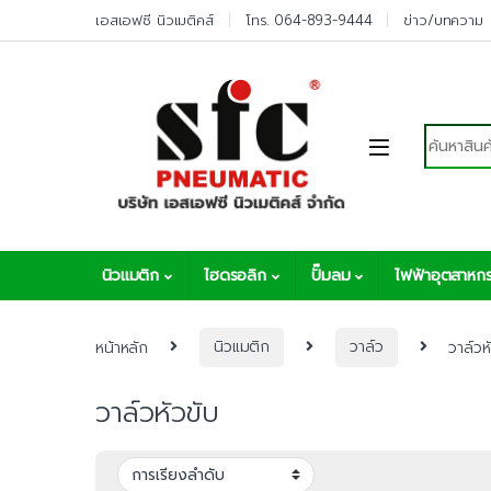
Skip to navigation
Skip to content
เอสเอฟซี นิวเมติคส์
โทร. 064-893-9444
ข่าว/บทความ
Search fo
นิวแมติก
ไฮดรอลิก
ปั๊มลม
ไฟฟ้าอุตสาหก
หน้าหลัก
นิวแมติก
วาล์ว
วาล์วห
วาล์วหัวขับ