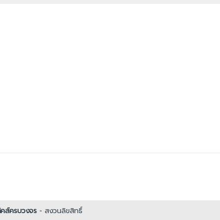
มติคส์ครบวงจร
- สงวนลิขสิทธิ์